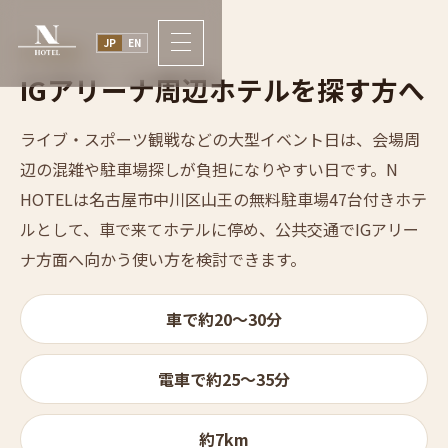
JP
EN
IG ARENA
IGア
リー
ナ周辺ホテルを
探す方へ
ライブ・スポーツ観戦などの大型イベント日は、会場周
辺の混雑や駐車場探しが負担になりやすい日です。N
HOTELは名古屋市中川区山王の無料駐車場47台付きホテ
ルとして、車で来てホテルに停め、公共交通でIGアリー
ナ方面へ向かう使い方を検討できます。
車で約20〜30分
電車で約25〜35分
約7km