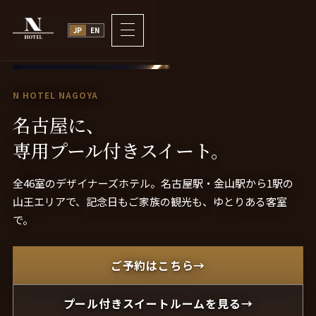
JP
EN
N HOTEL NAGOYA
名古屋
に、
専用
プー
ル付き
ス
イー
ト。
全46室のデザイナーズホテル。名古屋駅・金山駅から1駅の
山王エリアで、記念日もご家族の観光も、ゆとりある客室
で。
ご予約はこちら
→
プール付きスイートルームを見る
→