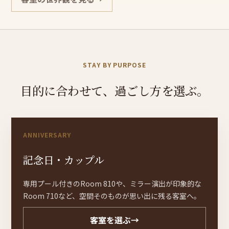
STAY BY PURPOSE
目的に
合わせ
て、
過ごし
方を
選
ぶ。
ANNIVERSARY
記念
日・
カッ
プル
専用プール付きのRoom 810や、ミラー演出が印象的な
Room 710など、空間そのものが思い出に残る客室へ。
客室を選ぶ
→