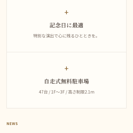
+
記念日に最適
特別な演出で心に残るひとときを。
+
自走式無料駐車場
47台 / 1F〜3F / 高さ制限2.1m
NEWS