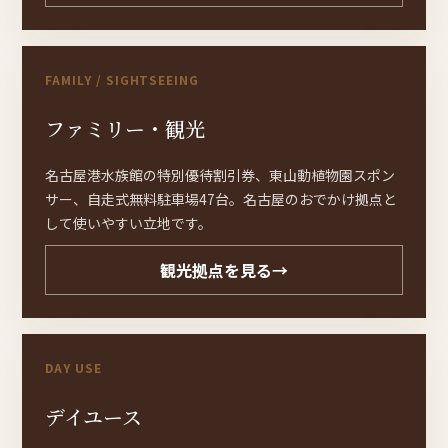
FAMILY / SIGHTSEEING
ファ
ミ
リー・
観光
名古屋港水族館の特別優待割引券、東山動植物園スポン
サー、自走式無料駐車場47台。名古屋のおでかけ拠点と
して使いやすい立地です。
観光拠点を見る
→
DAY USE
デイ
ユー
ス