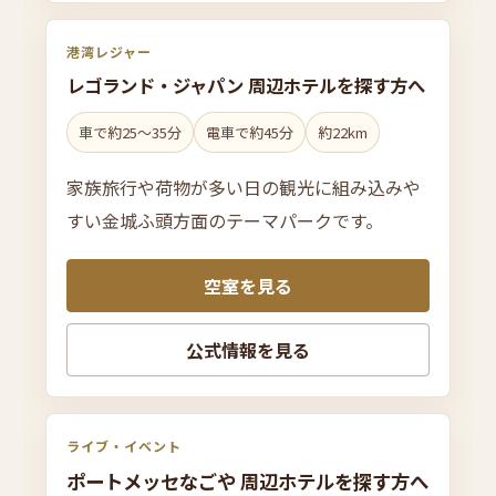
港湾レジャー
レゴラン
ド・
ジャ
パン 周辺ホテルを
探す方へ
車で約25〜35分
電車で約45分
約22km
家族旅行や荷物が多い日の観光に組み込みや
すい金城ふ頭方面のテーマパークです。
空室を見る
公式情報を見る
ライブ・イベント
ポー
ト
メッ
セなごや 周辺ホテルを
探す方へ