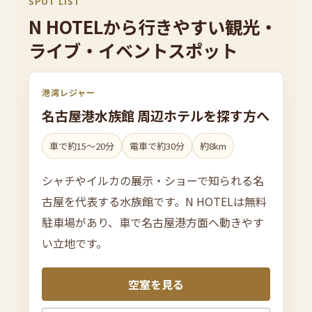
SPOT LIST
N HOTELから
行きやすい
観
光・
ライ
ブ・
イベントス
ポッ
ト
港湾レジャー
名古屋港水族館 周辺ホテルを
探す方へ
車で約15〜20分
電車で約30分
約8km
シャチやイルカの展示・ショーで知られる名
古屋を代表する水族館です。N HOTELは無料
駐車場があり、車で名古屋港方面へ動きやす
い立地です。
空室を見る