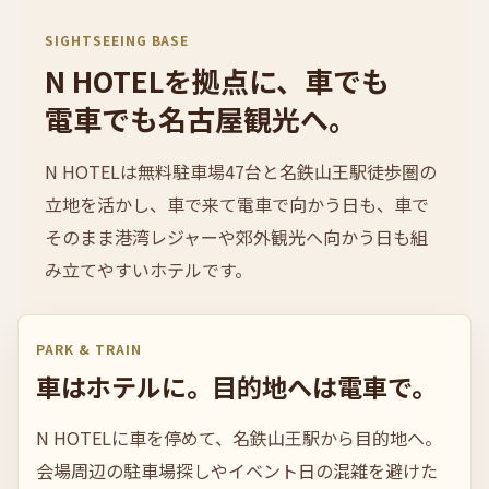
SIGHTSEEING BASE
N HOTELを
拠点
に、
車でも
電車でも
名古屋観光
へ。
N HOTELは無料駐車場47台と名鉄山王駅徒歩圏の
立地を活かし、車で来て電車で向かう日も、車で
そのまま港湾レジャーや郊外観光へ向かう日も組
み立てやすいホテルです。
PARK & TRAIN
車は
ホテル
に。
目的地へは
電車
で。
N HOTELに車を停めて、名鉄山王駅から目的地へ。
会場周辺の駐車場探しやイベント日の混雑を避けた