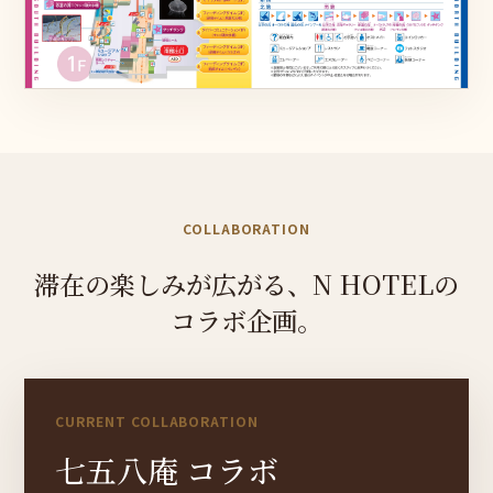
COLLABORATION
滞在の
楽しみが
広が
る、
N HOTELの
コラボ企
画。
CURRENT COLLABORATION
七五八庵 コラボ