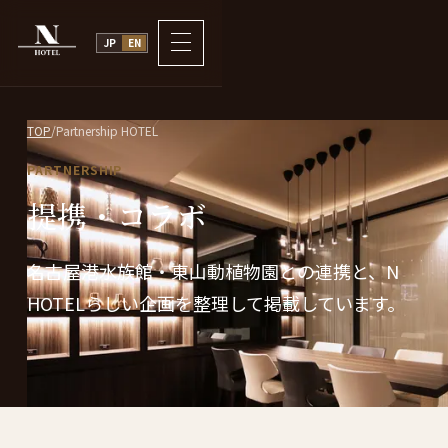
JP
EN
TOP
/
Partnership HOTEL
PARTNERSHIP
提
携・
コラボ
名古屋港水族館・東山動植物園との連携と、
N
HOTELらしい企画を整理して掲載しています。