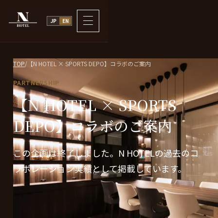
JP
EN
TOP
/
【N HOTEL × SPORTS DEPO】コラボのご案内
PARTNERSHIP
【N HOTEL × SPORTS
DEP
O】
コラボのご案内
この企画は終了しました。N HOTELの過去のコ
ラボレーション実績として掲載しています。